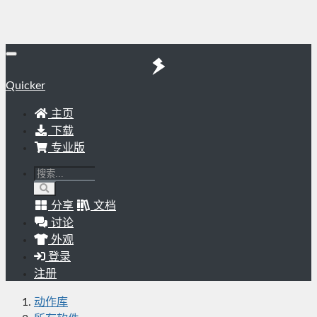
Quicker
主页
下载
专业版
分享
文档
讨论
外观
登录
注册
动作库