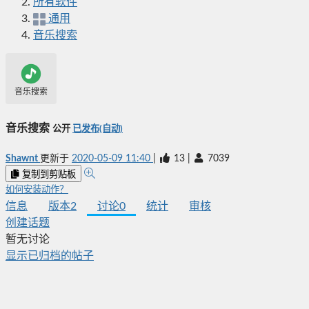
所有软件
通用
音乐搜索
音乐搜索
音乐搜索
公开
已发布(自动)
Shawnt
更新于
2020-05-09 11:40
|
13
|
7039
复制到剪贴板
如何安装动作？
信息
版本
2
讨论
0
统计
审核
创建话题
暂无讨论
显示已归档的帖子