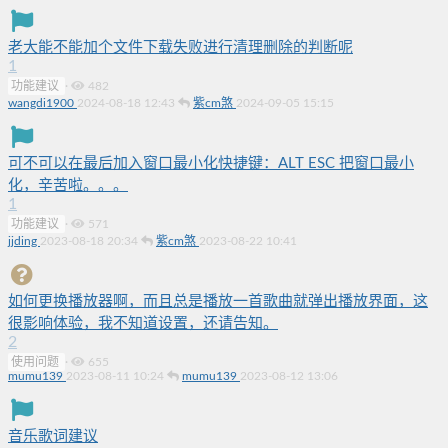
老大能不能加个文件下载失败进行清理删除的判断呢
1
功能建议
·
482
wangdi1900
2024-08-18 12:43
紫cm煞
2024-09-05 15:15
可不可以在最后加入窗口最小化快捷键：ALT ESC 把窗口最小
化，辛苦啦。。。
1
功能建议
·
571
jjding
2023-08-18 20:34
紫cm煞
2023-08-22 10:41
如何更换播放器啊，而且总是播放一首歌曲就弹出播放界面，这
很影响体验，我不知道设置，还请告知。
2
使用问题
·
655
mumu139
2023-08-11 10:24
mumu139
2023-08-12 13:06
音乐歌词建议