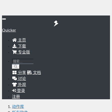
Quicker
主页
下载
专业版
分享
文档
讨论
外观
登录
注册
动作库