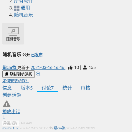
所有软件
通用
随机音乐
随机音乐
随机音乐
公开
已发布
紫cm煞
更新于
2021-03-16 16:46
|
10
|
155
复制到剪贴板
如何安装动作？
信息
版本
5
讨论
7
统计
审核
创建话题
播放出错
1
异常报告
·
443
mumu139
2024-12-02 20:06
紫cm煞
2024-12-02 20:32