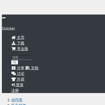
Quicker
主页
下载
专业版
分享
文档
讨论
外观
登录
注册
动作库