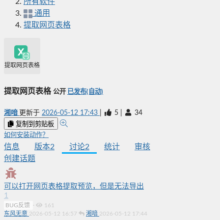
所有软件
通用
提取网页表格
提取网页表格
提取网页表格
公开
已发布(自动)
湘喑
更新于
2026-05-12 17:43
|
5
|
34
复制到剪贴板
如何安装动作？
信息
版本
2
讨论
2
统计
审核
创建话题
可以打开网页表格提取预览，但是无法导出
1
BUG反馈
·
161
东风无意
2026-05-12 16:57
湘喑
2026-05-12 17:44