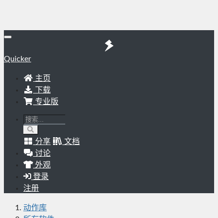
Quicker
主页
下载
专业版
分享
文档
讨论
外观
登录
注册
动作库