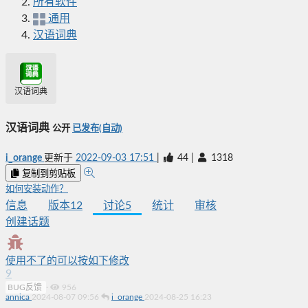
所有软件
通用
汉语词典
汉语词典
汉语词典
公开
已发布(自动)
i_orange
更新于
2022-09-03 17:51
|
44
|
1318
复制到剪贴板
如何安装动作？
信息
版本
12
讨论
5
统计
审核
创建话题
使用不了的可以按如下修改
9
BUG反馈
·
956
annica
2024-08-07 09:56
i_orange
2024-08-25 16:23