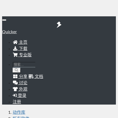
Quicker
主页
下载
专业版
分享
文档
讨论
外观
登录
注册
动作库