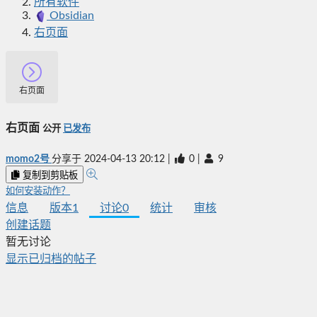
所有软件
Obsidian
右页面
右页面
右页面
公开
已发布
momo2号
分享于
2024-04-13 20:12
|
0
|
9
复制到剪贴板
如何安装动作？
信息
版本
1
讨论
0
统计
审核
创建话题
暂无讨论
显示已归档的帖子