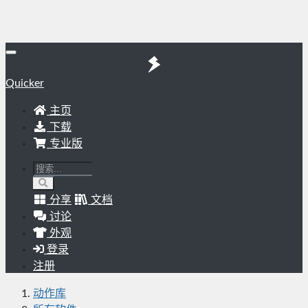
Quicker
主页
下载
专业版
分享
文档
讨论
外观
登录
注册
动作库