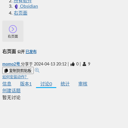
所有软件
Obsidian
右页面
右页面
右页面
公开
已发布
momo2号
分享于
2024-04-13 20:12
|
0
|
9
复制到剪贴板
如何安装动作？
信息
版本
1
讨论
0
统计
审核
创建话题
暂无讨论