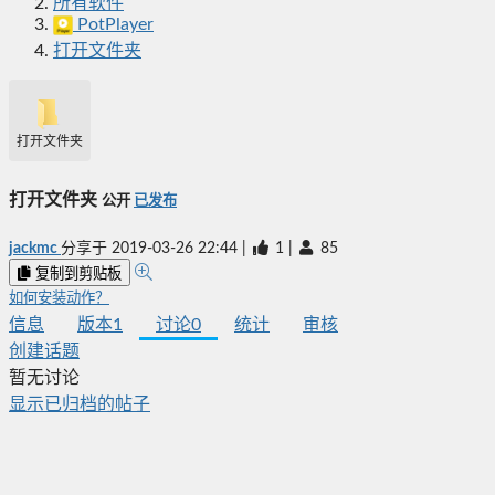
所有软件
PotPlayer
打开文件夹
打开文件夹
打开文件夹
公开
已发布
jackmc
分享于
2019-03-26 22:44
|
1
|
85
复制到剪贴板
如何安装动作？
信息
版本
1
讨论
0
统计
审核
创建话题
暂无讨论
显示已归档的帖子