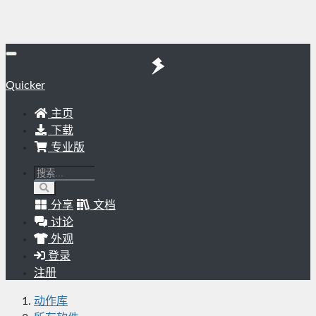
Quicker
主页
下载
专业版
分享
文档
讨论
外观
登录
注册
动作库