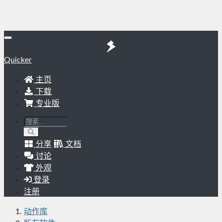
Quicker
主页
下载
专业版
分享
文档
讨论
外观
登录
注册
动作库