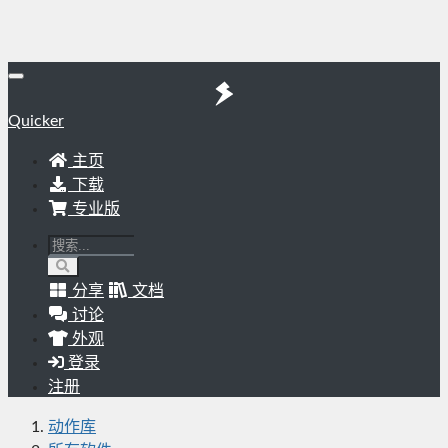
Quicker
主页
下载
专业版
分享
文档
讨论
外观
登录
注册
动作库