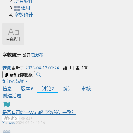
所有软件
通用
字数统计
字数统计
字数统计
公开
已发布
梦微
更新于
2023-04-13 01:24
|
1
|
100
复制到剪贴板
如何安装动作？
信息
版本
9
讨论
2
统计
审核
创建话题
是否有可能与Word的字数统计一致？
功能建议
·
619
Xanwus
2024-09-24 19:56