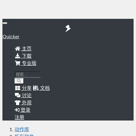
Quicker
主页
下载
专业版
分享
文档
讨论
外观
登录
注册
动作库