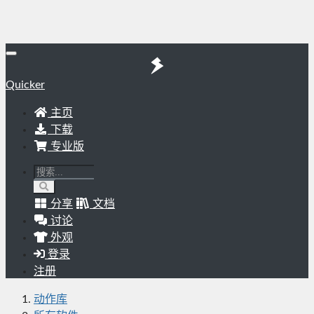
Quicker
主页
下载
专业版
分享
文档
讨论
外观
登录
注册
动作库