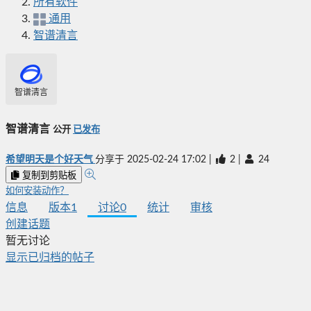
所有软件
通用
智谱清言
智谱清言
智谱清言
公开
已发布
希望明天是个好天气
分享于
2025-02-24 17:02
|
2
|
24
复制到剪贴板
如何安装动作？
信息
版本
1
讨论
0
统计
审核
创建话题
暂无讨论
显示已归档的帖子