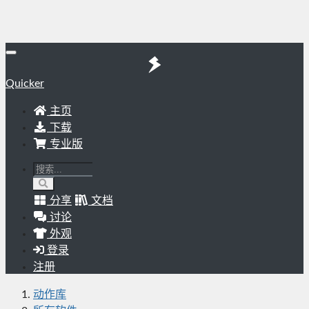
Quicker
主页
下载
专业版
分享
文档
讨论
外观
登录
注册
动作库