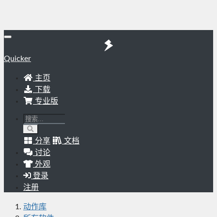
Quicker
主页
下载
专业版
分享
文档
讨论
外观
登录
注册
动作库