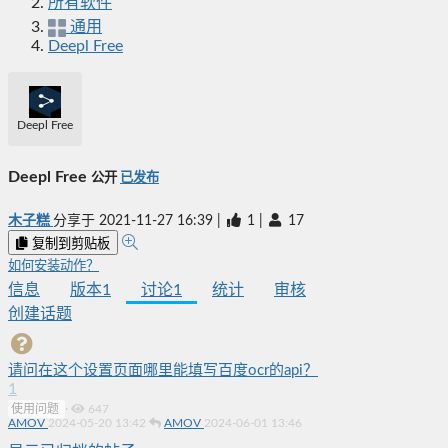
所有软件
通用
Deepl Free
Deepl Free
Deepl Free
公开
已发布
木子糕
分享于
2021-11-27 16:39
|
1
|
17
复制到剪贴板
如何安装动作？
信息
版本
1
讨论
1
统计
审核
创建话题
请问在这个设置页面哪里能填写百度ocr的api？
1
使用问题
·
647
AMOV
2024-05-20 13:42
AMOV
2024-06-01 13:46