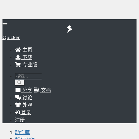
Quicker
主页
下载
专业版
分享
文档
讨论
外观
登录
注册
动作库