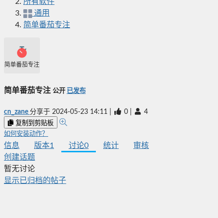
所有软件
通用
简单番茄专注
简单番茄专注
简单番茄专注
公开
已发布
cn_zane
分享于
2024-05-23 14:11
|
0
|
4
复制到剪贴板
如何安装动作？
信息
版本
1
讨论
0
统计
审核
创建话题
暂无讨论
显示已归档的帖子