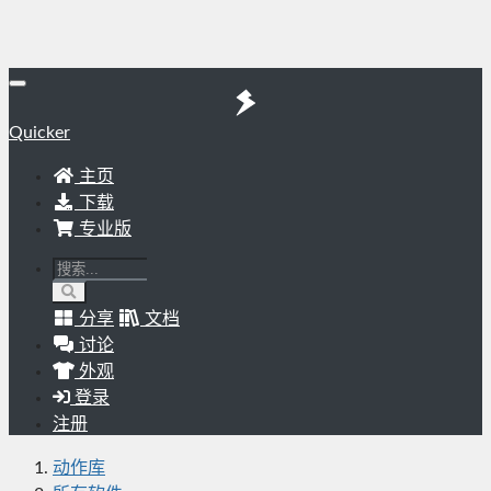
Quicker
主页
下载
专业版
分享
文档
讨论
外观
登录
注册
动作库