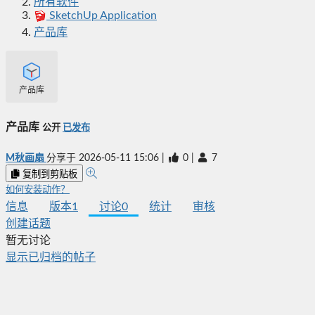
所有软件
SketchUp Application
产品库
产品库
产品库
公开
已发布
M秋画扇
分享于
2026-05-11 15:06
|
0
|
7
复制到剪贴板
如何安装动作？
信息
版本
1
讨论
0
统计
审核
创建话题
暂无讨论
显示已归档的帖子