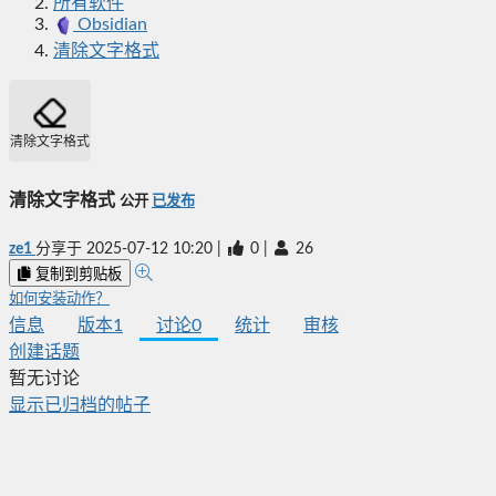
所有软件
Obsidian
清除文字格式
清除文字格式
清除文字格式
公开
已发布
ze1
分享于
2025-07-12 10:20
|
0
|
26
复制到剪贴板
如何安装动作？
信息
版本
1
讨论
0
统计
审核
创建话题
暂无讨论
显示已归档的帖子