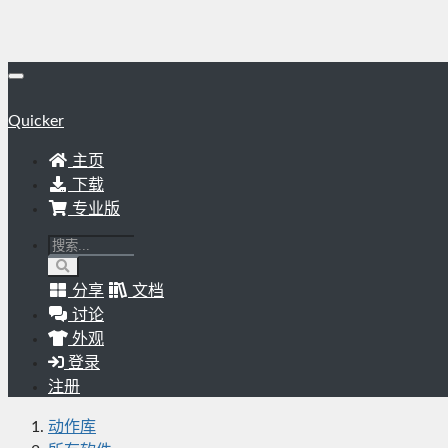
Quicker
主页
下载
专业版
分享
文档
讨论
外观
登录
注册
动作库