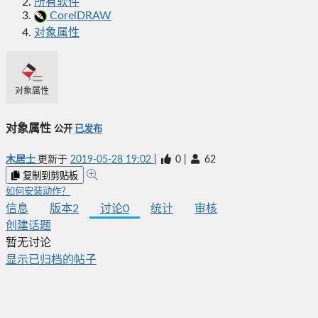
所有软件
CorelDRAW
对象属性
对象属性
对象属性
公开
已发布
木居士
更新于
2019-05-28 19:02
|
0
|
62
复制到剪贴板
如何安装动作？
信息
版本
2
讨论
0
统计
审核
创建话题
暂无讨论
显示已归档的帖子