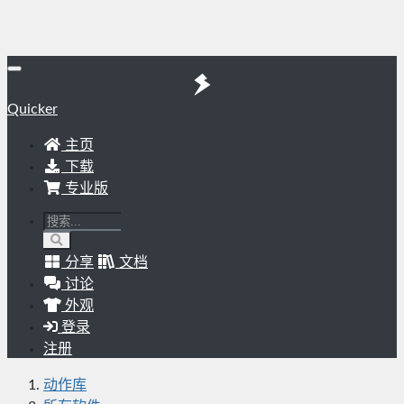
Quicker
主页
下载
专业版
分享
文档
讨论
外观
登录
注册
动作库