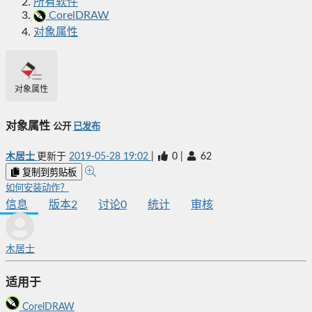
所有软件
CorelDRAW
对象属性
对象属性
对象属性
公开
已发布
木居士
更新于
2019-05-28 19:02
|
0
|
62
复制到剪贴板
如何安装动作？
信息
版本
2
讨论
0
统计
审核
木居士
适用于
CorelDRAW