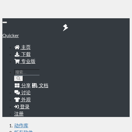
Quicker
主页
下载
专业版
分享
文档
讨论
外观
登录
注册
动作库