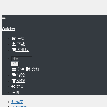
Quicker
主页
下载
专业版
分享
文档
讨论
外观
登录
注册
动作库