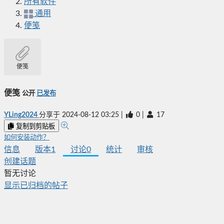
所有软件
通用
便笺
便笺
便笺
公开
已发布
YLing2024
分享于
2024-08-12 03:25
|
0
|
17
复制到剪贴板
如何安装动作？
信息
版本
1
讨论
0
统计
审核
创建话题
暂无讨论
显示已归档的帖子