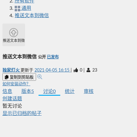
所有软件
通用
推送文本到微信
推送文本到微信
推送文本到微信
公开
已发布
独家灯火
更新于
2021-04-05 16:15
|
0
|
23
复制到剪贴板
如何安装动作？
信息
版本
5
讨论
0
统计
审核
创建话题
暂无讨论
显示已归档的帖子