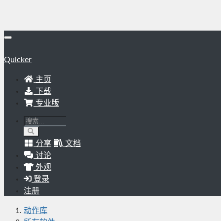
Quicker
主页
下载
专业版
分享
文档
讨论
外观
登录
注册
动作库