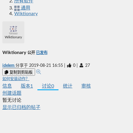
所有软件
通用
Wiktionary
Wiktionary
Wiktionary
公开
已发布
idelem
分享于
2019-08-21 16:55
|
0
|
27
复制到剪贴板
如何安装动作？
信息
版本
1
讨论
0
统计
审核
创建话题
暂无讨论
显示已归档的帖子