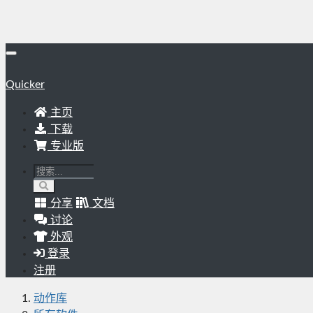
Quicker
主页
下载
专业版
分享
文档
讨论
外观
登录
注册
动作库