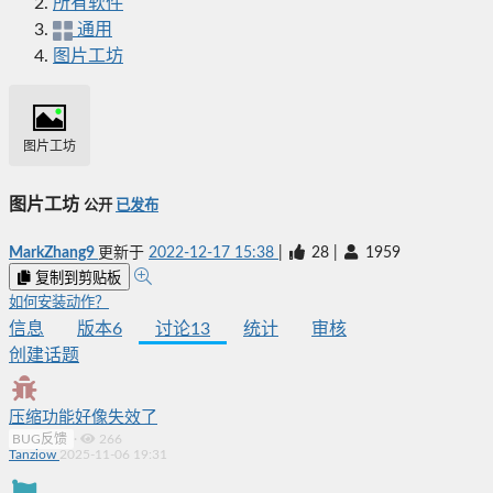
所有软件
通用
图片工坊
图片工坊
图片工坊
公开
已发布
MarkZhang9
更新于
2022-12-17 15:38
|
28
|
1959
复制到剪贴板
如何安装动作？
信息
版本
6
讨论
13
统计
审核
创建话题
压缩功能好像失效了
BUG反馈
·
266
Tanziow
2025-11-06 19:31