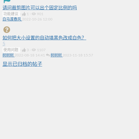
请问裁剪图片可以出个固定比例的吗
功能建议
·
1
·
901
白马渡春风
2022-10-26 12:00
如何把大小设置的自动填黑色改成白色？
5
使用问题
·
3
·
1107
树树树
2022-08-18 14:41
树树树
2023-11-18 15:57
显示已归档的帖子