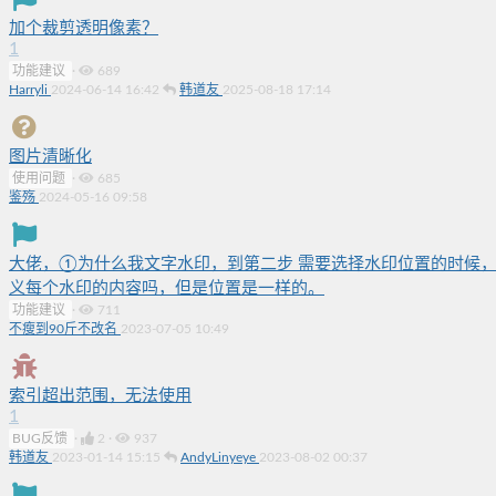
加个裁剪透明像素？
1
功能建议
·
689
Harryli
2024-06-14 16:42
韩道友
2025-08-18 17:14
图片清晰化
使用问题
·
685
鉴殇
2024-05-16 09:58
大佬，①为什么我文字水印，到第二步 需要选择水印位置的时候
义每个水印的内容吗，但是位置是一样的。
功能建议
·
711
不瘦到90斤不改名
2023-07-05 10:49
索引超出范围，无法使用
1
BUG反馈
·
2
·
937
韩道友
2023-01-14 15:15
AndyLinyeye
2023-08-02 00:37