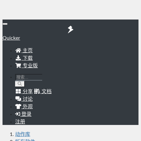
Quicker
主页
下载
专业版
分享
文档
讨论
外观
登录
注册
动作库