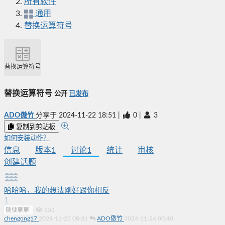
所有软件
通用
替换运算符号
替换运算符号
替换运算符号
公开
已发布
ADO傲竹
分享于
2024-11-22 18:51
|
0
|
3
复制到剪贴板
如何安装动作？
信息
版本
1
讨论
1
统计
审核
创建话题
哈哈哈，我的想法刚好跟你相反
1
随便聊聊
·
553
chengong17
2024-11-23 08:31
ADO傲竹
2024-11-24 00:40