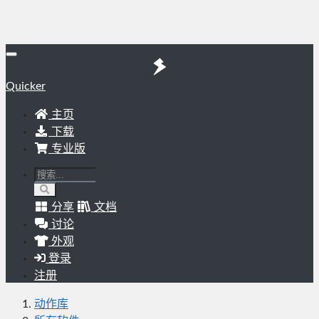
Quicker
主页
下载
专业版
分享
文档
讨论
外观
登录
注册
动作库