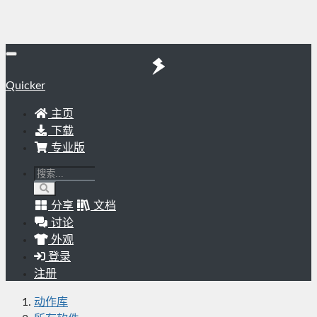
Quicker
主页
下载
专业版
分享
文档
讨论
外观
登录
注册
动作库