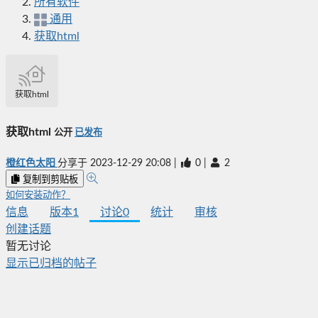
所有软件
通用
获取html
获取html
获取html
公开
已发布
橙红色太阳
分享于
2023-12-29 20:08
|
0
|
2
复制到剪贴板
如何安装动作？
信息
版本
1
讨论
0
统计
审核
创建话题
暂无讨论
显示已归档的帖子