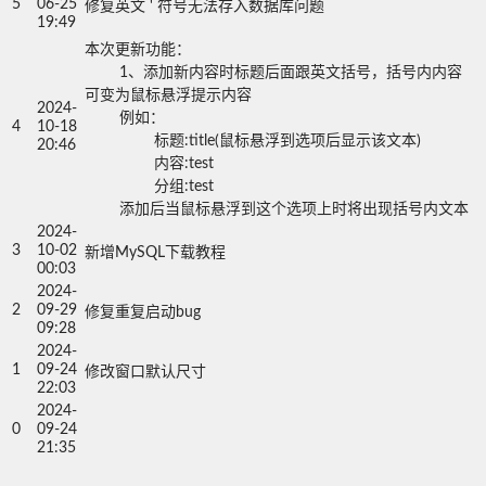
5
06-25
修复英文 ' 符号无法存入数据库问题
19:49
本次更新功能：

	1、添加新内容时标题后面跟英文括号，括号内内容
可变为鼠标悬浮提示内容

2024-
	例如：

4
10-18
		标题:title(鼠标悬浮到选项后显示该文本)

20:46
		内容:test

		分组:test

	添加后当鼠标悬浮到这个选项上时将出现括号内文本
2024-
3
10-02
新增MySQL下载教程
00:03
2024-
2
09-29
修复重复启动bug
09:28
2024-
1
09-24
修改窗口默认尺寸
22:03
2024-
0
09-24
21:35