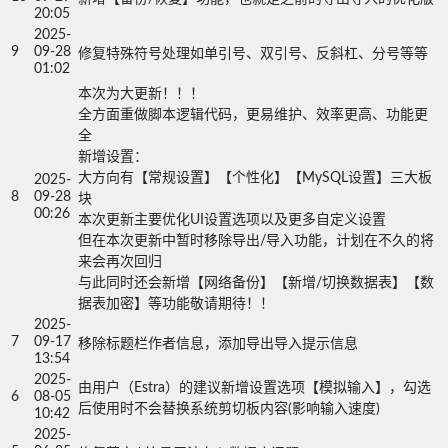
20:05
2025-
9
09-28
修复特殊符号处理如单引号、双引号、反斜杠、分号等等
01:02
本次为大更新！！！

全方面重做脚本逻辑代码，更易维护、效率更高、功能更
全

新增设置：

大方向有【常规设置】【个性化】【MySQL设置】三大板
2025-
8
09-28
块

00:26
本次更新主要优化UI设置选项以及更多自定义设置

但在本次更新中暂时移除导出/导入功能，计划在不久的将
来会再次回归

与此同时还会新增【网络备份】【新增/切换数据表】【数
据表加密】等功能敬请期待！！
2025-
7
09-17
移除标题栏作者信息，添加导出导入提示信息
13:54
2025-
由用户（Estra）的建议新增设置选项【模拟输入】，勾选
6
08-05
后使用时不会替换系统剪切板内容(影响输入速度)
10:42
2025-