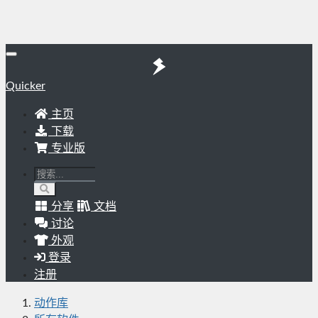
Quicker
主页
下载
专业版
分享
文档
讨论
外观
登录
注册
动作库