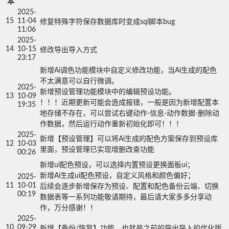
本
2025-
15
11-04
修复特殊字符保存数据库时变成sql脚本bug
11:06
2025-
14
10-15
修改导出导入方式
23:17
新增Ai调色功能模块中自定义修改功能，当Ai生成的配色
不太满意可以自行微调。

2025-
新增预设管理功能模块中的编辑预设功能。

13
10-09
！！！近期更新可能会造成报错，一般是因为新增配置本
19:35
地存储不存在，可以尝试右键动作-信息-动作数据-删除动
作数据，然后运行动作重新初始化即可！！！
2025-
新增【预设管理】可以将Ai生成的配色方案保存到预设库
12
10-03
里面，预设管理已实现增删改查功能
00:26
新增ui配色预设，可以选择内置预设更换面板ui；

新增Ai生成ui配色预设，自定义风格和颜色偏好；

2025-
11
10-01
后续会逐步新增保存为预设、配置和配色备份云端、切换
00:19
数据表等一系列功能敬请期待，最后请大家多多分享动
作，万分感谢！！
2025-
10
09-29
新增【备份/恢复】功能，也就是之前的导出导入的优化版