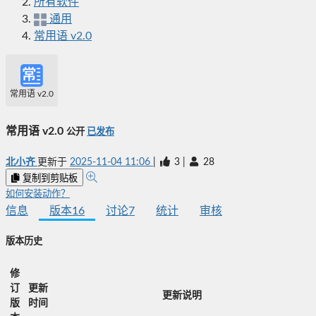
所有软件
通用
常用语 v2.0
常用语 v2.0
常用语 v2.0
公开
已发布
北小齐
更新于
2025-11-04 11:06
|
3
|
28
复制到剪贴板
如何安装动作？
信息
版本
16
讨论
7
统计
审核
版本历史
修
订
更新
更新说明
版
时间