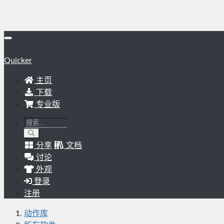
Quicker
主页
下载
专业版
分享
文档
讨论
外观
登录
注册
动作库