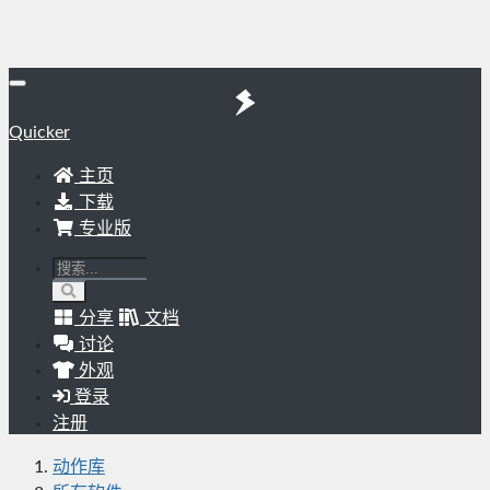
Quicker
主页
下载
专业版
分享
文档
讨论
外观
登录
注册
动作库