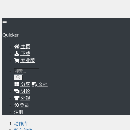
Quicker
主页
下载
专业版
分享
文档
讨论
外观
登录
注册
动作库