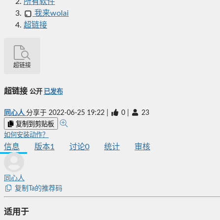
所有软件
我来wolai
超链接
超链接
超链接
公开
已发布
同心人
分享于
2022-06-25 19:22
|
0
|
23
复制到剪贴板
如何安装动作？
信息
版本
1
讨论
0
统计
审核
同心人
复制Ta的推荐码
适用于