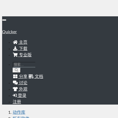
Quicker
主页
下载
专业版
分享
文档
讨论
外观
登录
注册
动作库