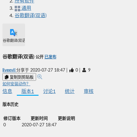
所有软件
通用
谷歌翻译(双语)
谷歌翻译(双语)
谷歌翻译(双语)
公开
已发布
liveevil
分享于
2020-07-27 18:47
|
0
|
9
复制到剪贴板
如何安装动作？
信息
版本
1
讨论
1
统计
审核
版本历史
修订版本
更新时间
更新说明
0
2020-07-27 18:47