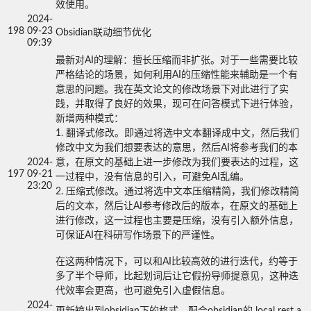
效使用。
2024-
198
09-23
Obsidian联动细节优化
09:39
最新对AI的理解：擅长压缩而非扩张。对于一些需要比较
严格结论的场景，如何利用AI的压缩性能来辅助是一个有
意思的问题。我在英文论文的修改场景下对此进行了实
践，并取得了良好的效果，现可在问答模式下进行体验，
新增两种模式：

1. 翻译式修改。即通过将选中文本翻译成中文，然后我们
修改中文为我们想要表达的意思，然后AI将参考我们的本
2024-
意，在原文的基础上进一步修改为我们要表达的过程，这
197
09-21
一过程中，没有信息的引入，可避免AI乱编。

23:20
2. 压缩式修改。通过将选中文本压缩精简，我们修改精简
后的文本，然后让AI参考修改后的版本，在原文的基础上
进行修改，这一过程也主要是压缩，没有引入额外信息，
可保证AI在科研写作场景下的严谨性。

在这两种情况下，可以和AI比较高效的进行迭代，约等于
多了半个导师，比起划词后让它假扮导师提意见，这种迭
代效率会更高，也可避免引入虚假信息。
2024-
更新输出到obsidian下的格式，配合obsidian的 local rest a