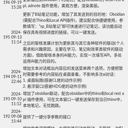
196
09-19
pi, adnote 插件使用，美观方便，渲染美丽。
15:28
更新了B站笔记功能，增加了其发送到的目的地：Obsidian 
(需配合Thino和Local API插件)，建议配合快捷键使用，参
数填写："sp_B站笔记"即可快速进行记笔记，该功能自动
2024-
保存具有视频进度的链接，可以一键发送。

195
09-13
11:14
之后的智核发展计划为更新其与其它各种软件的联动(个人
需求和兴趣原因，主要在学习、笔记和效率类软件的联动
方面)，借助智核本身的AI能力，实现一次填写API，多处
运用AI能力的目的。
增加文本对话框出内容后的发送菜单两个选项，方便把暂
2024-
时需要参考的内容贴在桌面查看，不影响多次ai对话：

194
09-11
1. 桌面贴图(感谢CL佬的动作示例)

22:46
2. 悬浮窗口(感谢HDG佬的动作示例)
增加了obsidian联动，配合obsidian中的thino和local rest a
2024-
193
09-10
pi 插件使用，可在文本窗口一键发送保存到当日thino中，
11:12
本地笔记，无忧跑路。
2024-
192
09-08
提供了一键分享参数的接口
15:44