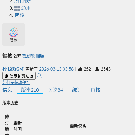
所有软件
通用
智核
智核
智核
公开
已发布(自动)
抄书侠(GM)
更新于
2026-03-13 03:58
|
252
|
2543
复制到剪贴板
如何安装动作？
信息
版本
210
讨论
84
统计
审核
版本历史
修
订
更新
更新说明
版
时间