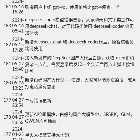
2024-
184
05-16
购书用户上线 gpt-4o，使用价格比gpt-4便宜一半
15:26
deepseek-coder模型错误更新，大家聊天和文字类工作可
2024-
183
05-16
用deepseek-chat，对于代码类使用 deepseek-coder 会更
08:41
加擅长
2024-
新增deepseek-chat 和 deepseek-coder模型，原智核会员
182
05-15
均可使用
17:28
加入新发布的DeepSeek国产大模型白嫖，获取token稍稍
2024-
181
05-07
复杂一点点，需要登录后发起一个会话后再点击弹出按钮
16:40
即可
2024-
新增白嫖国产大模型——海螺，大家可体验网页原版，和AI
180
05-06
打电话蛮有意思
13:23
2024-
179
04-27
书写错误更新
23:54
2024-
更新AI绘画模块，白嫖的国产大模型中，SPARK，GLM，
178
04-27
QWEN均可绘画
23:53
2024-
177
04-25
星火大模型支持ocr识图
11:40