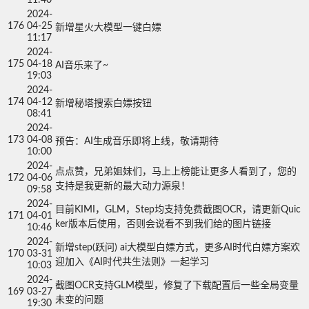
2024-
176
04-25
新增星火大模型一键白嫖
11:17
2024-
175
04-18
AI音乐来了~
19:03
2024-
174
04-12
新增秘塔搜索白嫖按钮
08:41
2024-
173
04-08
预告：AI生成音乐即将上线，敬请期待
10:00
2024-
点点赞，兄弟姐妹们，马上上榜能让更多人看到了，您的
172
04-06
支持是我更新的最大动力源泉！
09:58
2024-
目前KIMI，GLM，Step均支持免费截图OCR，请更新Quic
171
04-01
ker版本后使用，否则会说看不到我们给的图片链接
10:46
2024-
新增step(跃问) ai大模型白嫖方式，更多AI时代白嫖方案欢
170
03-31
迎加入《AI时代共生法则》一起学习
10:03
2024-
截图OCR支持GLM模型，修复了下载配置后一些全局变量
169
03-27
未变的问题
19:30