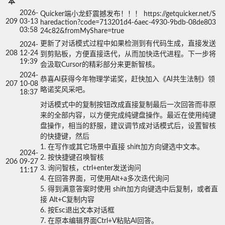
本
2026-
Quicker端小龙虾震撼发布！！！ https://getquicker.net/S
209
03-13
haredaction?code=713201d4-6aec-4930-9bdb-08de803
03:58
24c82&fromMyShare=true
更新了对话模式过程中如果检测到有代码生成，直接发送
2024-
208
12-24
到剪贴板，方便直接迭代，从而加快迭代进程。下一步将
19:39
会汲取Cursor的精彩部分来更新智核。
2024-
恭喜AI获得今年物理学诺奖，赶快加入《AI共生法制》领
207
10-08
略诺奖风采吧。
18:37
对话模式中的复制按钮改成直接复制最后一次回答而非原
来的全部内容，以方便完成纯键盘操作。最近在使用纯键
盘操作，相当的舒服，建议调节成对话模式后，设置智核
的快捷键，然后

1. 在写作或其它场景中直接 shift加方向键选中文本。

2024-
2. 按快捷键召唤智核

206
09-27
3. 询问智核，ctrl+enter发送询问

11:17
4. 在回答界面，可使用Alt+a多次迭代询问

5. 得到满意答案时使用 shift加方向键选中后复制，或者直
接 Alt+C复制内容

6. 按Esc退出文本对话框

7. 在原本编辑界面Ctrl+V粘贴AI回答。