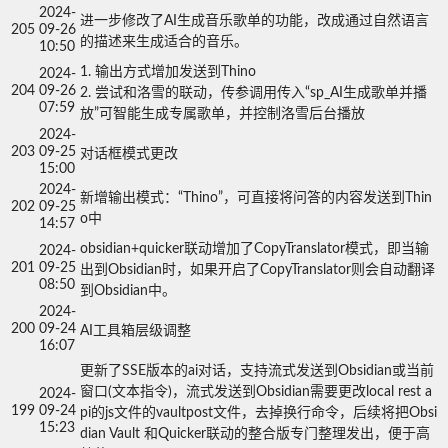
2024-
进一步修改了AI生成音乐歌单的功能，改成通过自然语言
205
09-26
的描述来生成适合的音乐。
10:50
1. 输出方式增加发送到Thino

2024-
204
09-26
2. 尝试和洛雪的联动，传参调用传入“sp_AI生成歌单并播
07:59
放”可智能生成专属歌单，并控制洛雪后台播放
2024-
203
09-25
对话框模式更改
15:00
2024-
新增输出模式：“Thino”，可直接将问答的内容发送到Thin
202
09-25
o中
14:57
obsidian+quicker联动增加了CopyTranslator模式，即当输
2024-
201
09-25
出到Obsidian时，如果开启了CopyTranslator则会自动翻译
08:50
到Obsidian中。
2024-
200
09-24
AI工具箱层级调整
16:07
更新了SSE版本的ai对话，支持流式发送到Obsidian或当前
窗口(文本指令)，流式发送到Obsidian需要更改local rest a
2024-
199
09-24
pi的js文件的vaultpost文件，去掉换行命令，后续将把Obsi
15:23
dian Vault 和Quicker联动的整合版专门整理发出，便于高