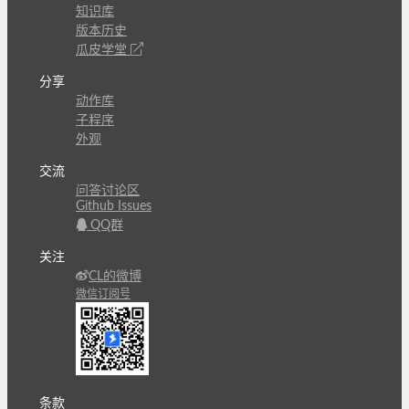
知识库
版本历史
瓜皮学堂
分享
动作库
子程序
外观
交流
问答讨论区
Github Issues
QQ群
关注
CL的微博
微信订阅号
条款