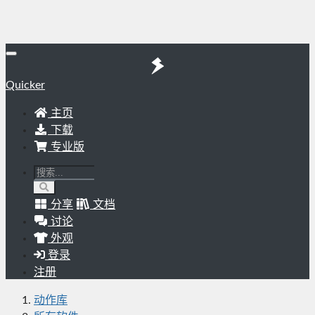
Quicker
主页
下载
专业版
分享
文档
讨论
外观
登录
注册
动作库