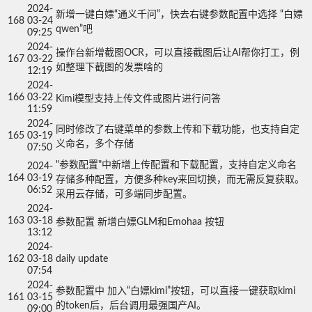
2024-
新增一键白嫖“通义千问”，快去右键参数配置中选择 “白嫖
168
03-24
qwen”吧
09:25
2024-
操作台新增截图OCR，可以直接截图后让AI帮你打工，例
167
03-22
如整理下截图的发票啥的
12:19
2024-
166
03-22
Kimi模型支持上传文件或图片进行问答
11:59
2024-
同时修改了右键菜单的参数上传和下载功能，也支持自定
165
03-19
义命名，多个存储
07:50
"参数配置"中新增上传配置和下载配置，支持自定义命名
2024-
164
03-19
存储多种配置，方便多种key来回切换，而无需反复获取。
06:52
采用云存储，可多端同步配置。
2024-
163
03-18
参数配置 新增白嫖GLM和Emohaa 按钮
13:12
2024-
162
03-18
daily update
07:54
2024-
参数配置中 加入“白嫖kimi”按钮，可以直接一键获取kimi
161
03-15
的token后，后台调用最强国产AI。
09:00