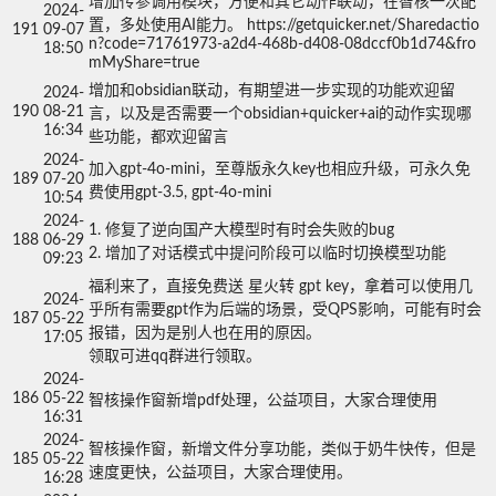
增加传参调用模块，方便和其它动作联动，在智核一次配
2024-
置，多处使用AI能力。 https://getquicker.net/Sharedactio
191
09-07
n?code=71761973-a2d4-468b-d408-08dccf0b1d74&fro
18:50
mMyShare=true
增加和obsidian联动，有期望进一步实现的功能欢迎留
2024-
190
08-21
言，以及是否需要一个obsidian+quicker+ai的动作实现哪
16:34
些功能，都欢迎留言
2024-
加入gpt-4o-mini，至尊版永久key也相应升级，可永久免
189
07-20
费使用gpt-3.5, gpt-4o-mini
10:54
2024-
1. 修复了逆向国产大模型时有时会失败的bug

188
06-29
2. 增加了对话模式中提问阶段可以临时切换模型功能
09:23
福利来了，直接免费送 星火转 gpt key，拿着可以使用几
2024-
乎所有需要gpt作为后端的场景，受QPS影响，可能有时会
187
05-22
报错，因为是别人也在用的原因。

17:05
2024-
186
05-22
智核操作窗新增pdf处理，公益项目，大家合理使用
16:31
2024-
智核操作窗，新增文件分享功能，类似于奶牛快传，但是
185
05-22
速度更快，公益项目，大家合理使用。
16:28