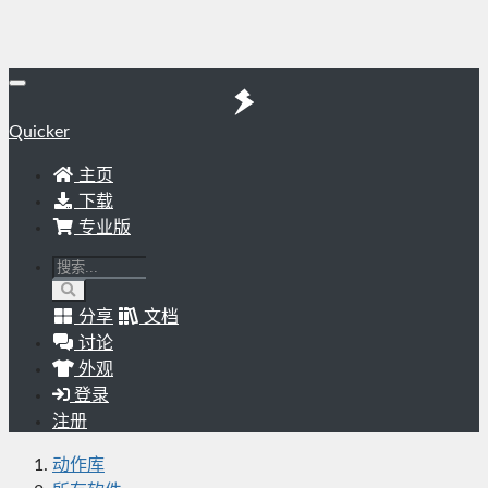
Quicker
主页
下载
专业版
分享
文档
讨论
外观
登录
注册
动作库