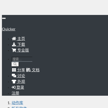
Quicker
主页
下载
专业版
分享
文档
讨论
外观
登录
注册
动作库