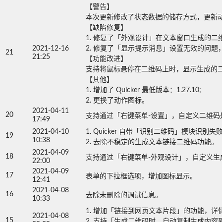
【警告】

本次更新修改了状态数据的储存方式，更新动
【缺陷修复】

1. 修复了「外观设计」在文本窗口生成的二维码中无
2021-12-16
2. 修复了「显示提示消息」设置无效的问题，感谢
21
21:25
【功能改进】

支持将鼠标悬停在二维码上时，显示生成的二维
【其他】

1. 增加了 Quicker 最低版本：1.27.10;

2. 更换了动作图标。
2021-04-11
20
支持通过「右键菜单-设置」，自定义二维码
17:49
2021-04-10
1. Quicker 自带「识别二维码」模块识
19
10:38
2. 去除不稳定的生成文本链接二维码功能。
2021-04-09
18
支持通过「右键菜单-外观设计」，自定义生
22:00
2021-04-09
17
表单的下拉框选项，增加图标显示。
12:41
2021-04-08
16
去除未删除的调试信息。
10:33
1. 增加「链接到网页文本片段」的功能，详情
2021-04-08
15
2. 支持「生成二维码时，自动复制生成内容