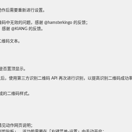
作后需要重新进行设置。

效的问题，感谢 @hamsterkingo 的反馈；

 @KIANG 的反馈。

码文本。

是否置顶显示。
别失败后，使用第三方识别二维码 API 再次进行识别，以提高识别二维码成功率；
成的二维码样式。
见动作网页说明；

到剪贴板」，该功能需要在「右键菜单-设置」中手动开启；
