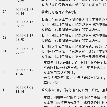
09:39
3. 将「文件传输方式」整合到「右键菜单-
2021-03-29
14
禁止同时运行多个实例。
20:44
1. 直接生成文本二维码的最大可见字符数改为
2021-03-19
13
2. 「生成网址二维码」的功能不再限制使用的浏览
09:32
3. 修改「获取浏览器网址」的实现方式。
2021-03-19
1. 「生成网址二维码」的功能不再限制使用的浏览
12
09:20
2. 修改「获取浏览器网址」的实现方式。
1. 「输入生成二维码」的触发方式，改为「右
2021-02-25
11
2. 「网址二维码」的触发方式，改为「在浏览器窗
22:22
3. 生成「网址二维码」不再需要安装浏览器
- 支持使用 Everything 的「HTTP 服
- 不再限制动作触发方式，但「剪贴板内容」
2021-02-15
10
- 文本窗口默认不置顶；

13:46
- 去除「初次使用提示」与「未联网提示」；

- 其他小优化；
2021-02-06
9
给文本窗口的「转化输入内容为二维码」加
11:14
- 支持识别剪贴板和图片文件中的二维码（不上
- 文本窗口的打开方式改为，运行动作时按 `Ctrl