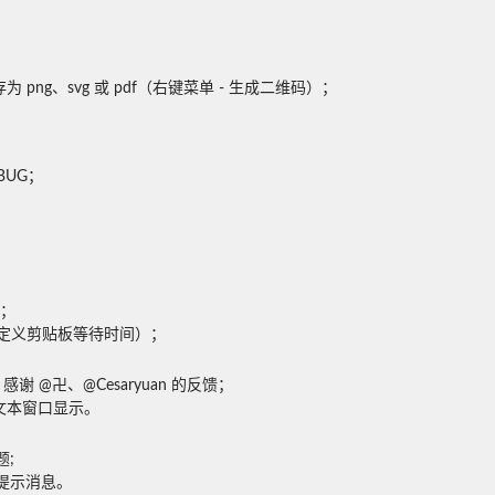
g、svg 或 pdf（右键菜单 - 生成二维码）；

；



10（自定义剪贴板等待时间）；
，感谢 @卍、@Cesaryuan 的反馈；

文本窗口显示。


示的提示消息。