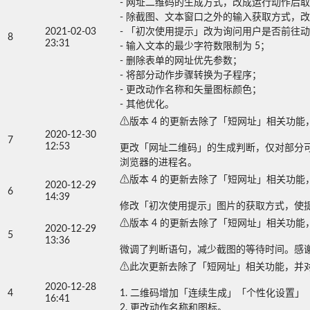
- 网址二维码的生成方式，改成运行动作后取消
- 除截图、文本窗口之外的输入获取方式，改为
2021-02-03
- 「初次使用提示」改为询问用户是否前往动
8
23:31
- 输入文本的最少字符数限制为 5；

- 删除表单的网址优先参数；

- 将部分动作步骤转换为子程序；

- 更改动作名称和矢量图标颜色；

- 其他优化。
⚠版本 4 的更新去除了「短网址」相关功能，
2020-12-30
7
12:53
更改「网址二维码」的生成判断，仅对部分可以安装 
浏览器的进程名。
⚠版本 4 的更新去除了「短网址」相关功能，
2020-12-29
6
14:39
修改「初次使用提示」图片的获取方式，使
⚠版本 4 的更新去除了「短网址」相关功能，
2020-12-29
5
13:36
微调了判断语句，减少截图的等待时间。感谢 @J
⚠此次更新去除了「短网址」相关功能，并对「
2020-12-28
4
1. 二维码增加「连续生成」「个性化设置
16:41
2. 更改动作名称和图标。
