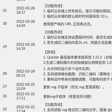
【功能改进】

2022-03-28
31
1. 临时云存储上传失败后，提示可能的原因，感
18:57
2. 临时云存储的默认超时时间提高到 10 s。
2022-03-28
30
使用更严格的 URL 正则表达式。
14:49
【功能改进】

1. 临时云存储支持设置超时时间、是否生成随
2. 若生成的二维码内容为 url，则提示消息展
2022-03-28
29
14:39
【其他】

1. Quicker 最低版本要求提高到 1.31
2.生成二维码图片的初始缩放比例降低到 1.2
1. 允许同时运行多个动作实例；

2022-03-28
28
2. 支持调用微信截图、识别二维码（需微信 3.6
00:31
3. 重构动作带来的细微调整、可能有的若干 
2022-03-22
27
更新 svg 子程序（优化 svg 宽高获取）。
22:09
2022-03-22
26
更新svg子程序（修复变形问题）
17:51
【功能改进】

2022-03-22
25
1. 支持读取 svg 格式的二维码文件，感谢 @zet
12:54