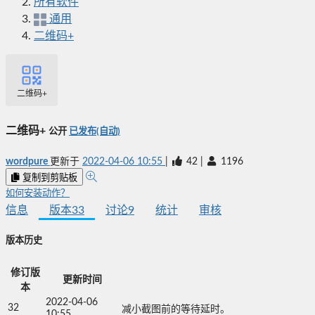
所有软件
通用
二维码+
二维码+
二维码+
公开
已发布(自动)
wordpure
更新于
2022-04-06 10:55
|
42
|
1196
复制到剪贴板
如何安装动作？
信息
版本
33
讨论
9
统计
审核
版本历史
修订版
更新时间
本
2022-04-06
32
减小截图前的等待延时。
10:55