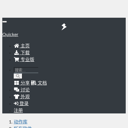
Quicker
主页
下载
专业版
分享
文档
讨论
外观
登录
注册
动作库