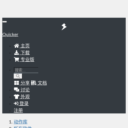
Quicker
主页
下载
专业版
分享
文档
讨论
外观
登录
注册
动作库