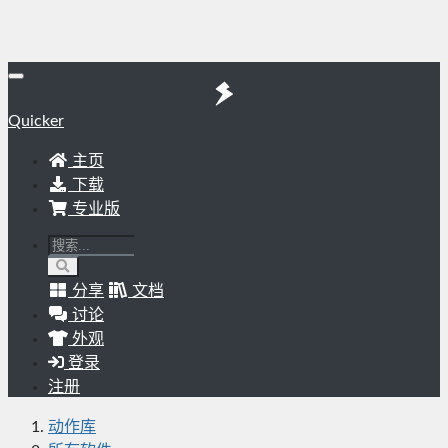
Quicker
主页
下载
专业版
分享
文档
讨论
外观
登录
注册
动作库