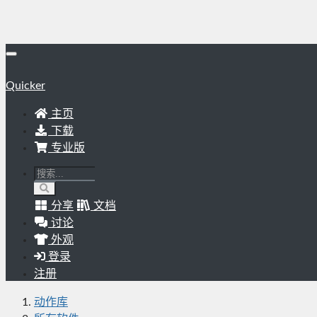
Quicker
主页
下载
专业版
分享
文档
讨论
外观
登录
注册
动作库