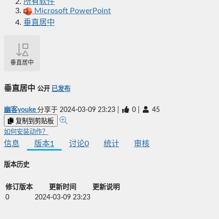
所有软件
Microsoft PowerPoint
垂直居中
垂直居中
垂直居中
公开
已发布
幽客youke
分享于
2024-03-09 23:23
|
0
|
45
复制到剪贴板
如何安装动作？
信息
版本
1
讨论
0
统计
审核
版本历史
修订版本
更新时间
更新说明
0
2024-03-09 23:23