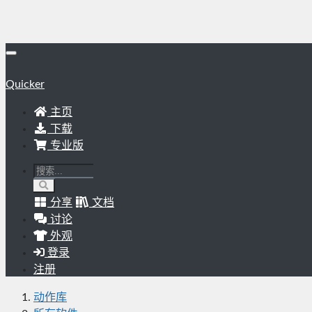
Quicker
主页
下载
专业版
分享
文档
讨论
外观
登录
注册
动作库