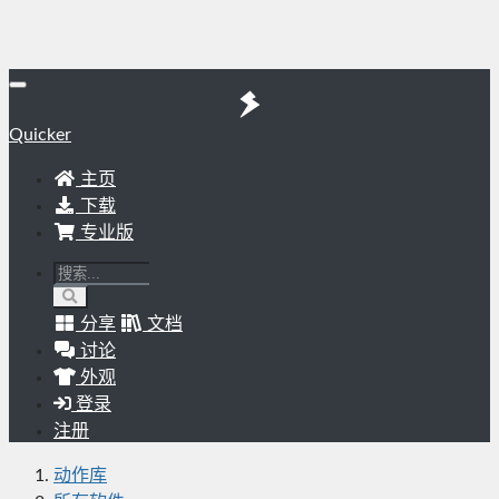
Quicker
主页
下载
专业版
分享
文档
讨论
外观
登录
注册
动作库