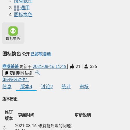
所有软件
通用
图标换色
图标换色
图标换色
公开
已发布(自动)
咿呀杀杀
更新于
2021-08-16 11:46
|
21
|
336
复制到剪贴板
如何安装动作？
信息
版本
4
讨论
2
统计
审核
版本历史
修订
更新时间
更新说明
版本
2021-08-16
修复批处理的问题；

3