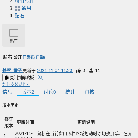
所有软件
通用
贴右
贴右
贴右
公开
已发布(自动)
快客_蚕子
更新于
2021-11-04 11:20
|
0
|
11
复制到剪贴板
如何安装动作？
信息
版本
2
讨论
0
统计
审核
版本历史
修订
更新时间
更新说明
版本
2021-11-
鼠标在当前窗口顶栏区域划动时才切换屏幕、在屏
1