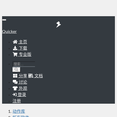
Quicker
主页
下载
专业版
分享
文档
讨论
外观
登录
注册
动作库