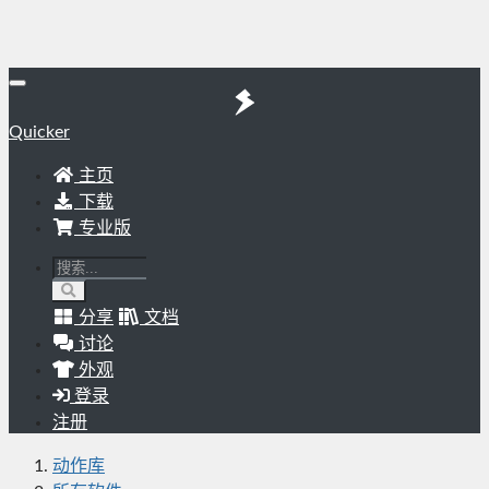
Quicker
主页
下载
专业版
分享
文档
讨论
外观
登录
注册
动作库