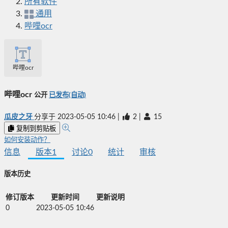
所有软件
通用
哔哩ocr
哔哩ocr
哔哩ocr
公开
已发布(自动)
瓜皮之牙
分享于
2023-05-05 10:46
|
2
|
15
复制到剪贴板
如何安装动作？
信息
版本
1
讨论
0
统计
审核
版本历史
修订版本
更新时间
更新说明
0
2023-05-05 10:46