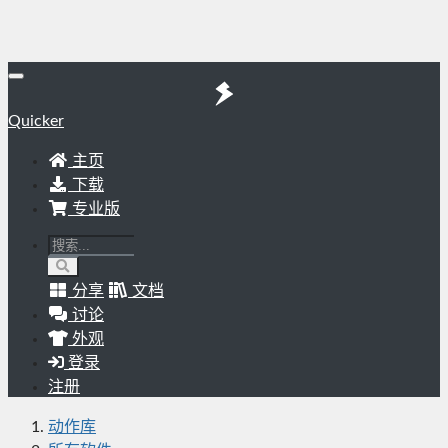
Quicker
主页
下载
专业版
分享
文档
讨论
外观
登录
注册
动作库