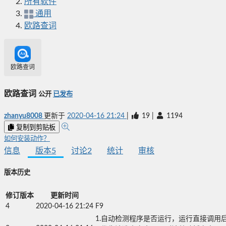
所有软件
通用
欧路查词
欧路查词
欧路查词
公开
已发布
zhanyu8008
更新于
2020-04-16 21:24
|
19
|
1194
复制到剪贴板
如何安装动作？
信息
版本
5
讨论
2
统计
审核
版本历史
修订版本
更新时间
4
2020-04-16 21:24
F9
1.自动检测程序是否运行，运行直接调用