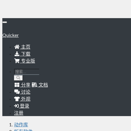
Quicker
主页
下载
专业版
分享
文档
讨论
外观
登录
注册
动作库