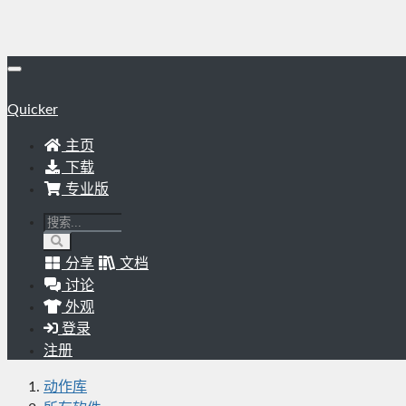
Quicker
主页
下载
专业版
分享
文档
讨论
外观
登录
注册
动作库