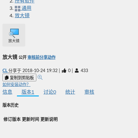
所有软件
通用
放大镜
放大镜
放大镜
公开
审核前分享动作
CL
分享于
2018-10-24 19:32
|
0
|
433
复制到剪贴板
如何安装动作？
信息
版本
1
讨论
0
统计
审核
版本历史
修订版本
更新时间
更新说明