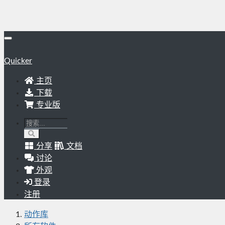
Quicker
主页
下载
专业版
分享
文档
讨论
外观
登录
注册
动作库