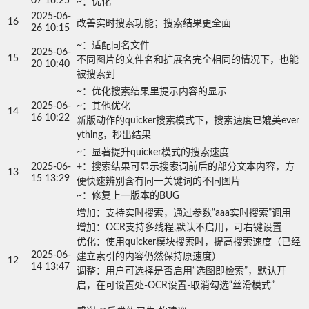
07 16:25
~：优化
2025-06-
16
改善实时搜索功能；搜索结果更全面
26 10:15
~：适配同名文件

2025-06-
15
不同图片的文件名和扩展名完全相同的情况下，也能
20 10:40
被搜索到
~：优化搜索结果里提示内容的显示

2025-06-
~：其他优化

14
16 10:22
新版动作的quicker搜索模式下，搜索速度已媲美ever
ything，秒出结果
~：显著提升quicker模式的搜索速度

2025-06-
+：搜索结果可显示搜索词前后的部分文本内容，方
13
15 13:29
便快速辨别含有同一关键词的不同图片

~：修复上一版本的BUG
增加：支持实时搜索，通过参数“aaa实时搜索”调用

增加：OCR支持多线程,默认不启用，可右键设置

优化：使用quicker模块搜索时，提高搜索速度（已经
2025-06-
建立索引的内容仍然保持原速度）

12
14 13:47
调整：用户可选择是否启用“选图即检索”，默认开
启，在可设置处-OCR设置-取消勾选“丝滑模式”
