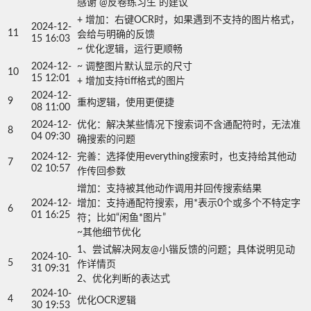
感谢 @反卷练习生 的建议
+ 增加：右键OCR时，如果遇到不支持的图片格式，
2024-12-
11
会给与明确的反馈

15 16:03
~ 优化逻辑，运行更顺畅
2024-12-
~ 调整图片默认显示的尺寸

10
15 12:01
+ 增加支持tiff格式的图片
2024-12-
9
重构逻辑，使用更便捷
08 11:00
2024-12-
优化：解决某些情况下搜索词不含通配符时，无法准
8
04 09:30
确搜索的问题
2024-12-
完善：选择使用everything搜索时，也支持给其他动
7
02 10:57
作传回参数
增加：支持被其他动作调用并回传搜索结果

2024-12-
增加：支持通配符搜索，用*表示0个或多个不特定字
6
01 16:25
符；比如“闲鱼*图片”

~其他细节优化
1、尝试解决网友@小锴反馈的问题；具体说明见动
2024-10-
5
作详情页

31 09:31
2、优化判断的表达式
2024-10-
4
优化OCR逻辑
30 19:53