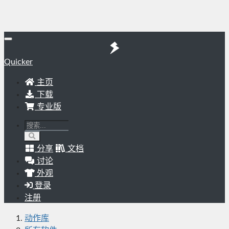
Quicker
主页
下载
专业版
分享
文档
讨论
外观
登录
注册
动作库