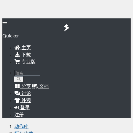
Quicker
主页
下载
专业版
分享
文档
讨论
外观
登录
注册
动作库