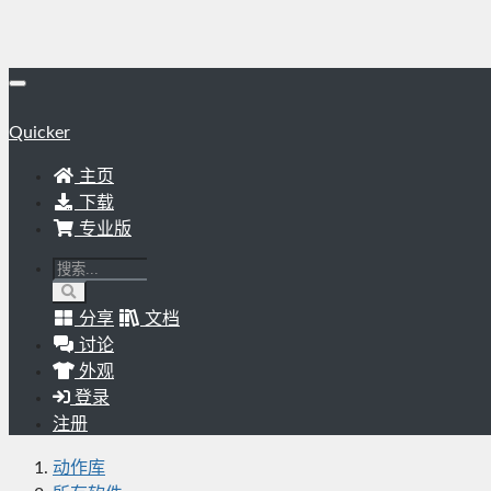
Quicker
主页
下载
专业版
分享
文档
讨论
外观
登录
注册
动作库