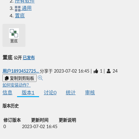
所有软件
通用
置底
置底
置底
公开
已发布
用户1893452725...
分享于
2023-07-02 16:45
|
1
|
24
复制到剪贴板
如何安装动作？
信息
版本
1
讨论
0
统计
审核
版本历史
修订版本
更新时间
更新说明
0
2023-07-02 16:45